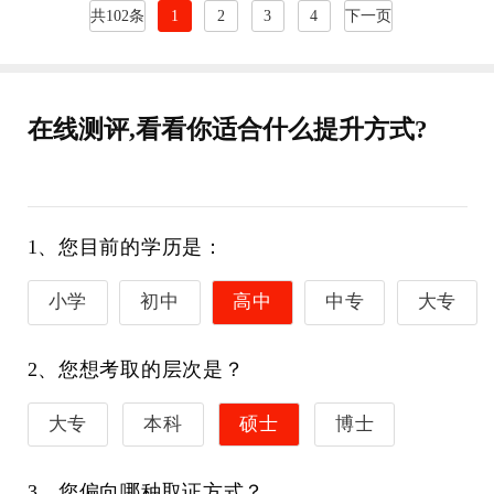
共102条
1
2
3
4
下一页
在线测评,看看你适合什么提升方式?
1、您目前的学历是：
小学
初中
高中
中专
大专
2、您想考取的层次是？
大专
本科
硕士
博士
3、您偏向哪种取证方式？